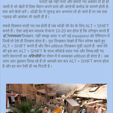
पलटी खा नहीं पाता और हमारी गत अक्‍सर वो ही हो
जाती है जो खेतों में दिशा मैदान करने वाले की अंग्रेजी कमोड के सामने होती है-
क्‍या करें-कैसे करें। थोड़ी देर में जुगाड़ कर अभ्‍यस्‍त तो हो जाते हैं पर तब तक
गड़बड़ की आशंका तो रहती ही है।
सबसे दिक्‍कत वाली गत तब होती है जब थोड़ी सी देर के लिए ALT + SHIFT
करते हैं। ऐसा कई बार मतलब रोजाना 10-20 बार होता है कि लॉगइन करते हैं
उंेपरममअप
लिखकर, नहीं समझ आया न अरे भई masijeevi को रेमिंगटन में
लिखें तो ऐसे ही लिखना होता है। पूरा लिखकर देखते हैं फिर कोफ्त खाते हुए
ALT + SHIFT करते हैं और फिर eflthoh लिखकर मुंडी उठाते हैं- धत्‍त तेरे
की इस बार ALT + SHIFT के साथ कीबोर्ड बदल गया और लिख वही गए
यानि देवनागरी का
मसिजीवी
पर रोमन में ये कमबख्‍त eflthoh ही होता है। अब
अगर आप डूबकर लिख रहे हैं तो आपको बार बार ALT + SHIFT करना होता
है और हर बार ऐसी ही भद्द पिटती है।