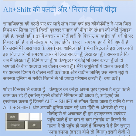
Alt+Shift की पलटी और ' नितांत निजी' पीड़ा
सामाजिकता की गठरी सर पर लादे लोग माफ करें इस कीबोर्डपीट ने आज जिस
विषय पर लिखा उसमें किसी बृहत्‍तर समाज की पीड़ा के संधान की कोई गुंजाइश
नहीं है, कतई नहीं। इसमें बक्‍सर या मोतीहारी के बिरसउ या बघीरा की गरीबी पर
विचार नहीं है न ही मॉल्स या ग्‍‍लोबलाईजेशन पर। समस्‍या इतनी मेरी अपनी है
कि उसमें मेरे आस पास के अपने तक शामिल नहीं। मेरा चिट्ठा है इसलिए अपनी
इस नितांत निजी समस्‍या तक को लिख सकता हूँ लिख रहा हूँ। समस्‍या है कि
जब मैं लिखता हूँ, टिप्पियाता हूँ या कंप्‍यूटर पर कोई भी काम करता हूँ तो दो
भाषाओं के बीच अटपटा सा दोलन करता हूँ। मेरी अंगुलियॉं ये दोलन करती हैं
पर अक्‍सर दिमाग ये दोलन नहीं कर पाता और यकीन जानिए उस समय मुझे ये
समस्‍या दुनिया से गरीबी मिटाने से भी ज्‍यादा परेशान करती है- क्‍या करें।
थोड़ा विस्‍तार से बताता हूँ। कंप्‍यूटर का कीड़ा अपना कुछ पुराना है बहुत पहले
काम कर रहे हैं इसलिए पुराने कीबोर्ड रेमिंगटन की आदत है, आईएमई का
इस्‍तेमाल करता हूँ जिसमें ALT + SHIFT से टॉगल किया जाता है यानि ये मारा
ALT + SHIFT और आपकी दुनिया बदल गई आप हिंदी से अंग्रेजी हो गए।
मोतीहारी से अचानक ही हम ट्राइफल्‍गर स्‍क्‍वेयर
पहुँच जाते हैं या कम से कम गुड़गांव या दिल्‍ली के
माल्‍स में तो पहुँच ही जाते हैं दिक्‍कत ये है कि ससुरा
अपना हंडला (हंडला बोले तो दिमाग) इतनी तेजी से